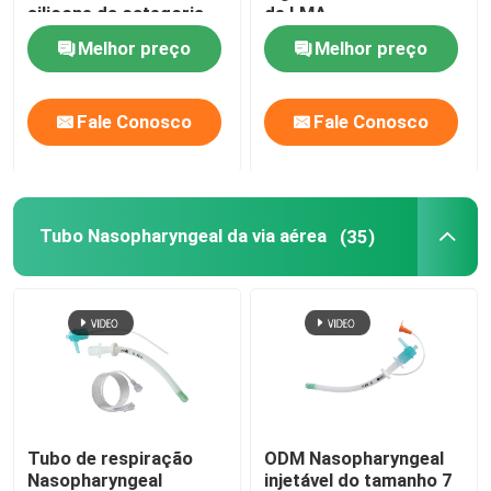
silicone da categoria
de LMA
médica
Melhor preço
Melhor preço
Dispositivos video da intubação
Tubo orofaríngeo da via aérea
Fale Conosco
Fale Conosco
PPE pessoal do equipamento de proteção
Tubo Nasopharyngeal da via aérea
(35)
Anestésicos descartáveis
Componentes do tubo endotraqueal
Cateteres OEM
Tubo de respiração
ODM Nasopharyngeal
Nasopharyngeal
injetável do tamanho 7