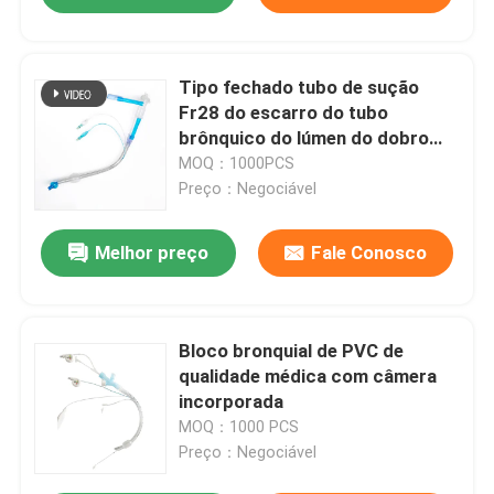
Tipo fechado tubo de sução
Fr28 do escarro do tubo
brônquico do lúmen do dobro
Fr32 para o infante
MOQ：1000PCS
Preço：Negociável
Melhor preço
Fale Conosco
Bloco bronquial de PVC de
qualidade médica com câmera
incorporada
MOQ：1000 PCS
Preço：Negociável