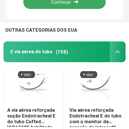
Quem Somos
OUTRAS CATEGORIAS DOS EUA
Fábrica
E via aérea do tubo
(158)
Controle de Qualidade
Fale Conosco
Pedir um orçamento
E via aérea do tubo
A via aérea reforçada
Via aérea reforçada
sução Endotracheal E
Endotracheal E do tubo
do tubo Cuffed
com o monitor da
Via aérea laríngea da máscara
ISO13485 habilitado
pressão de Intracuff