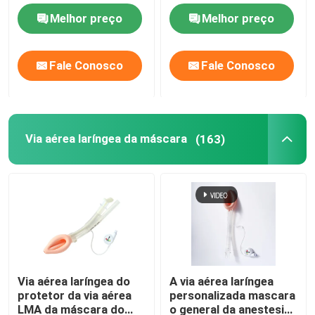
Melhor preço
Melhor preço
Tubo Nasopharyngeal da via aérea
Fale Conosco
Fale Conosco
Tubo Endotracheal descartável
Tubo brônquico do lúmen dobro
Via aérea laríngea da máscara
(163)
Monitor da pressão da via aérea
Manômetro da pressão do punho
Tubo brônquico do construtor
Via aérea laríngea do
A via aérea laríngea
protetor da via aérea
personalizada mascara
Cateter da sução
LMA da máscara do
o general da anestesia