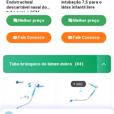
Endotracheal
intubação 7,5 para o
descartável nasal do
látex infantil livre
tubo para o OEM
cirúrgico
Melhor preço
Melhor preço
Fale Conosco
Fale Conosco
Tubo brônquico do lúmen dobro
(44)