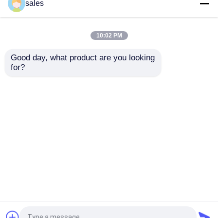
Cânula Cuffed lúmen da
O ODM Cuffed o tubo
sales
traqueia do tubo do
brônquico do lúmen
Tracheostomy do
dobro para o
dobro de ICU
Tracheostomy
10:02 PM
Melhor preço
Melhor preço
Good day, what product are you looking 
for?
Fale Conosco
Fale Conosco
Veja mais
Casa
Mapa do Site
Fale Conosco
Desktop Site
Mapa do Site
Política de privacidade
Qualidade
E via aérea do tubo
Fábrica da