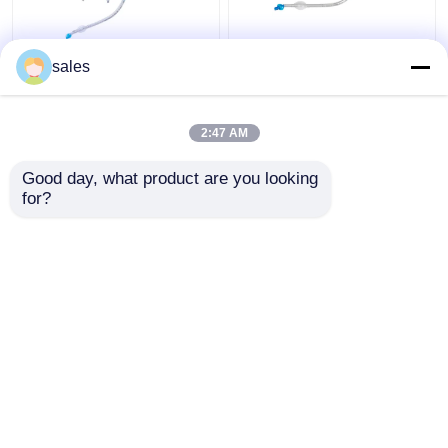
Cânula Cuffed lúmen da
O ODM Cuffed o tubo
sales
traqueia do tubo do
brônquico do lúmen
Tracheostomy do
dobro para o
dobro de ICU
Tracheostomy
2:47 AM
Melhor preço
Melhor preço
Good day, what product are you looking 
for?
Fale Conosco
Fale Conosco
Veja mais
Casa
Mapa do Site
Fale Conosco
Desktop Site
Mapa do Site
Política de privacidade