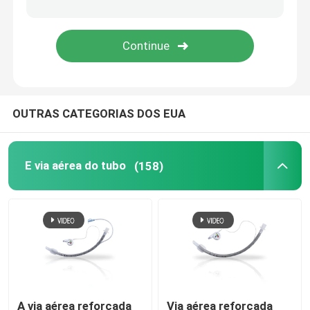
Dispositivos video da intubação
Tubo orofaríngeo da via aérea
OUTRAS CATEGORIAS DOS EUA
PPE pessoal do equipamento de proteção
Anestésicos descartáveis
E via aérea do tubo
(158)
Componentes do tubo endotraqueal
Cateteres OEM
A via aérea reforçada
Via aérea reforçada