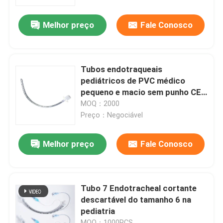
Melhor preço
Fale Conosco
Quem Somos
Fábrica
Tubos endotraqueais
pediátricos de PVC médico
Controle de Qualidade
pequeno e macio sem punho CE
ISO Apenas cirurgia pediátrica
MOQ：2000
Preço：Negociável
Fale Conosco
Melhor preço
Fale Conosco
Pedir um orçamento
E via aérea do tubo
Tubo 7 Endotracheal cortante
descartável do tamanho 6 na
pediatria
Via aérea laríngea da máscara
MOQ：1000PCS