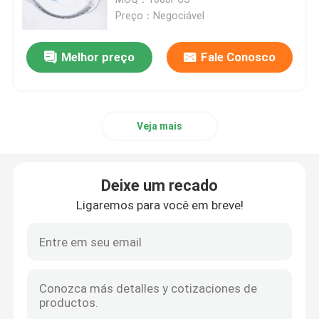
Preço：Negociável
Tubo Nasopharyngeal da via aérea
Melhor preço
Fale Conosco
Tubo Endotracheal descartável
Veja mais
Tubo brônquico do lúmen dobro
Monitor da pressão da via aérea
Deixe um recado
Ligaremos para você em breve!
Manômetro da pressão do punho
Tubo brônquico do construtor
Cateter da sução