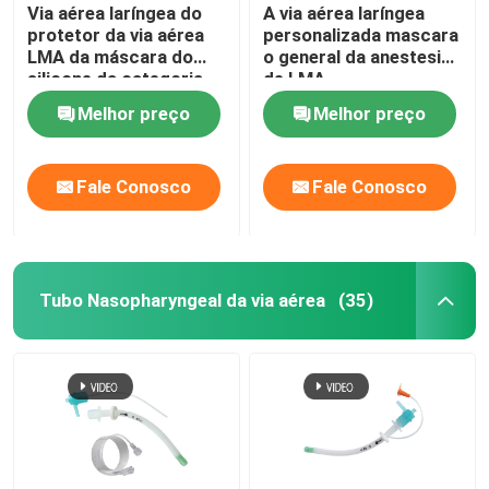
Via aérea laríngea do
A via aérea laríngea
protetor da via aérea
personalizada mascara
LMA da máscara do
o general da anestesia
silicone da categoria
de LMA
médica
Melhor preço
Melhor preço
Fale Conosco
Fale Conosco
Tubo Nasopharyngeal da via aérea
(35)