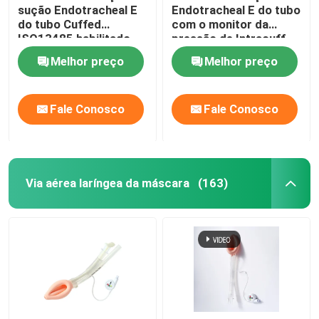
sução Endotracheal E
Endotracheal E do tubo
do tubo Cuffed
com o monitor da
ISO13485 habilitado
pressão de Intracuff
Melhor preço
Melhor preço
Fale Conosco
Fale Conosco
Via aérea laríngea da máscara
(163)