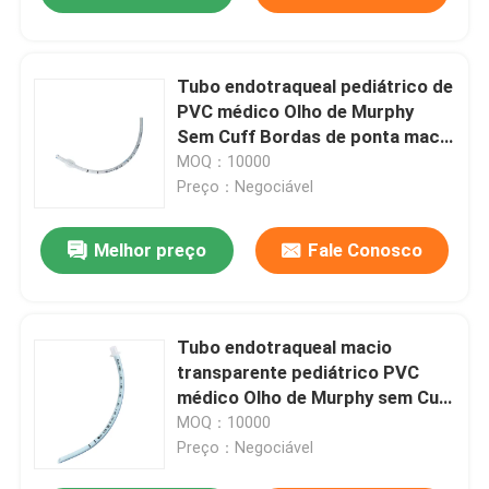
Tubo endotraqueal pediátrico de
PVC médico Olho de Murphy
Sem Cuff Bordas de ponta macia
CE ISO permite OEM ODM
MOQ：10000
Preço：Negociável
Melhor preço
Fale Conosco
Tubo endotraqueal macio
transparente pediátrico PVC
médico Olho de Murphy sem Cuff
borda de ponta macia CE ISO
MOQ：10000
permite OEM ODM
Preço：Negociável