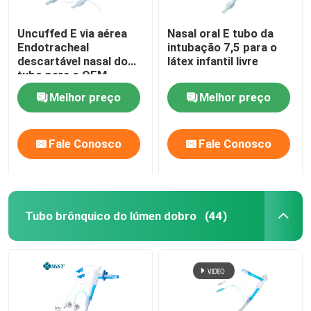
Uncuffed E via aérea
Nasal oral E tubo da
Endotracheal
intubação 7,5 para o
descartável nasal do
látex infantil livre
tubo para o OEM
cirúrgico
Melhor preço
Melhor preço
Fale Conosco
Fale Conosco
Tubo brônquico do lúmen dobro
(44)