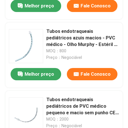
Melhor preço
Fale Conosco
Tubos endotraqueais
pediátricos azuis macios - PVC
médico - Olho Murphy - Estéril -
Certificado CE
MOQ：800
Preço：Negociável
Melhor preço
Fale Conosco
Casa
Tubos endotraqueais
pediátricos de PVC médico
Produtos
pequeno e macio sem punho CE
ISO Apenas cirurgia pediátrica
MOQ：2000
Show de RV
Preço：Negociável