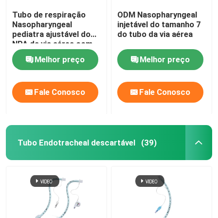
Tubo de respiração
ODM Nasopharyngeal
Nasopharyngeal
injetável do tamanho 7
pediatra ajustável do
do tubo da via aérea
NPA da via aérea com
ponta macia
Melhor preço
Melhor preço
Fale Conosco
Fale Conosco
Tubo Endotracheal descartável
(39)