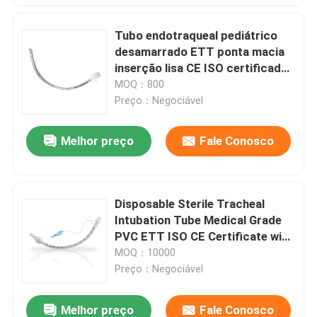
Tubo endotraqueal pediátrico
desamarrado ETT ponta macia
inserção lisa CE ISO certificado
OEM ODM
MOQ：800
Preço：Negociável
Melhor preço
Fale Conosco
Disposable Sterile Tracheal
Intubation Tube Medical Grade
PVC ETT ISO CE Certificate with
cuff
MOQ：10000
Preço：Negociável
Melhor preço
Fale Conosco